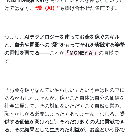
ificial Intelligence)を使ってビジネスを伸ばすというだ
けではなく、
“愛（AI）”
も掛け合わせた名前です。
つまり、
AIテクノロジーを使ってお金を稼ぐスキル
と、自分や周囲への“愛”をもってそれを実践する姿勢
の両軸を育てる
――これが
「MONEY AI」
の真髄で
す。
「お金を稼ぐなんていやらしい」という声は世の中に
あるかもしれませんが、稼ぐこと自体は自分の価値を
社会に届けて、その対価をいただくごく自然な営み。
恥ずかしがる必要はまったくありません。むしろ、
提
供する価値が高ければ、それだけ多くの人に貢献でき
る。
その結果として生まれた利益が、お金という形で