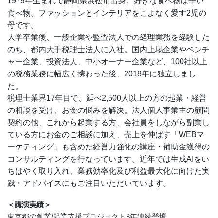
1979年生まれで静岡県浜松市出身。好きな食べ物は辛い
食べ物。ファッションとインテリアをこよなく愛す2児の
母です。
大学卒業後、一般企業や監査法人での経理業務を経験した
のち、都内大手税理士法人に入社。国内上場企業やベンチ
ャー企業、投資法人、中小オーナー企業など、100社以上
の税務業務に幅広く携わった後、2018年に独立しまし
た。
税理士業界17年目で、延べ2,500人以上の方の起業・経営
の相談を受け、お金の悩みを解決。法人個人事業主の顧問
契約の他、これから起業する方、会社員をしながら副業し
ている方にお金のご相談に加え、売上を伸ばす「WEBマ
ーケティング」も含めた経営力強化の講座・補助金獲得の
コンサルティングを行なっています。近年では生成AIをい
ちはやく取り入れ、業務効率化及び利益最大化に向けた実
践・アドバイスにもご注目いただいています。
＜講演実績＞
東京都の創業/起業支援プロジェクト3年連続登壇