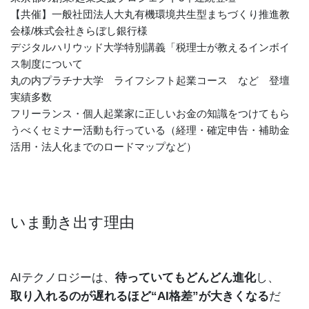
【共催】一般社団法人大丸有機環境共生型まちづくり推進教
会様/株式会社きらぼし銀行様
デジタルハリウッド大学特別講義「税理士が教えるインボイ
ス制度について
丸の内プラチナ大学 ライフシフト起業コース など 登壇
実績多数
フリーランス・個人起業家に正しいお金の知識をつけてもら
うべくセミナー活動も行っている（経理・確定申告・補助金
活用・法人化までのロードマップなど）
いま動き出す理由
AIテクノロジーは、
待っていてもどんどん進化
し、
取り入れるのが遅れるほど“AI格差”が大きくなる
だ